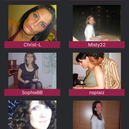
Christ-L
Misty22
SophieBB
nsplaiz