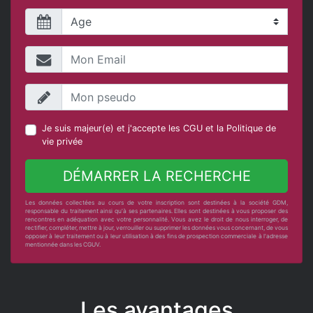
Je suis majeur(e) et j'accepte les
CGU
et la
Politique de
vie privée
DÉMARRER LA RECHERCHE
Les données collectées au cours de votre inscription sont destinées à la société GDM,
responsable du traitement ainsi qu'à ses partenaires. Elles sont destinées à vous proposer des
rencontres en adéquation avec votre personnalité. Vous avez le droit de nous interroger, de
rectifier, compléter, mettre à jour, verrouiller ou supprimer les données vous concernant, de vous
opposer à leur traitement ou à leur utilisation à des fins de prospection commerciale à l'adresse
mentionnée dans les CGUV.
Les avantages